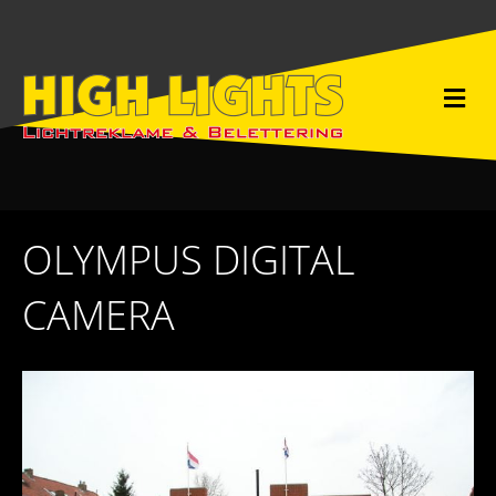
M
e
n
u
OLYMPUS DIGITAL
CAMERA