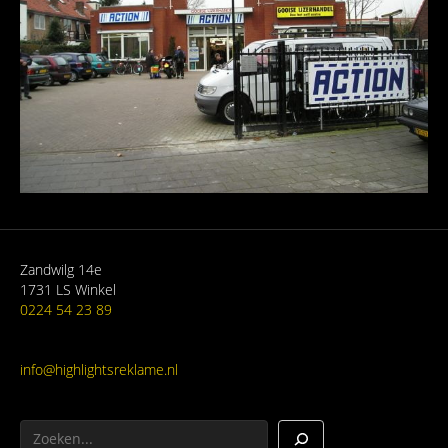
Zandwilg 14e
1731 LS Winkel
0224 54 23 89
info@highlightsreklame.nl
Zoeken