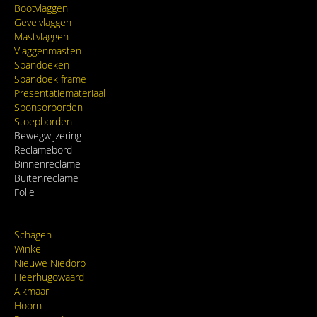
Bootvlaggen
Gevelvlaggen
Mastvlaggen
Vlaggenmasten
Spandoeken
Spandoek frame
Presentatiemateriaal
Sponsorborden
Stoepborden
Bewegwijzering
Reclamebord
Binnenreclame
Buitenreclame
Folie
Schagen
Winkel
Nieuwe Niedorp
Heerhugowaard
Alkmaar
Hoorn