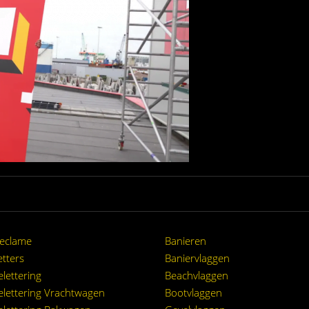
eclame
Banieren
tters
Baniervlaggen
lettering
Beachvlaggen
lettering Vrachtwagen
Bootvlaggen