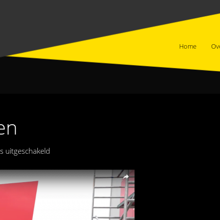
Home
Ov
en
voor
s uitgeschakeld
Spaansen
Harlingen