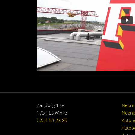
Zandwilg 14e
Neonr
1731 LS Winkel
Neonle
0224 54 23 89
Autobe
Autobe