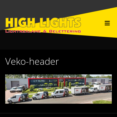
M
e
n
u
Veko-header