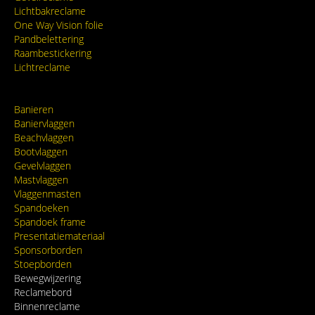
Lichtbakreclame
One Way Vision folie
Pandbelettering
Raambestickering
Lichtreclame
Banieren
Baniervlaggen
Beachvlaggen
Bootvlaggen
Gevelvlaggen
Mastvlaggen
Vlaggenmasten
Spandoeken
Spandoek frame
Presentatiemateriaal
Sponsorborden
Stoepborden
Bewegwijzering
Reclamebord
Binnenreclame