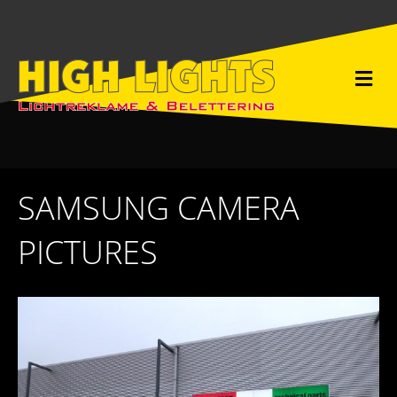
M
e
n
u
SAMSUNG CAMERA
PICTURES