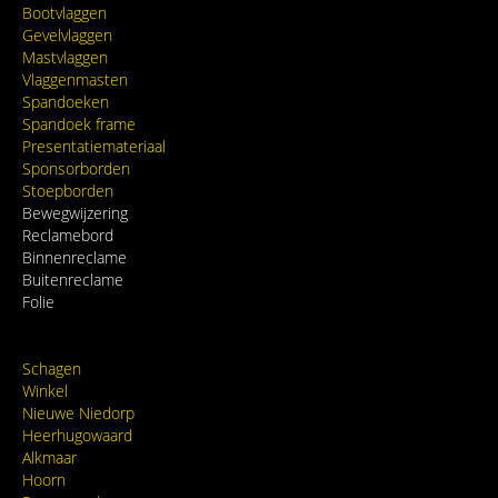
Bootvlaggen
Gevelvlaggen
Mastvlaggen
Vlaggenmasten
Spandoeken
Spandoek frame
Presentatiemateriaal
Sponsorborden
Stoepborden
Bewegwijzering
Reclamebord
Binnenreclame
Buitenreclame
Folie
Schagen
Winkel
Nieuwe Niedorp
Heerhugowaard
Alkmaar
Hoorn