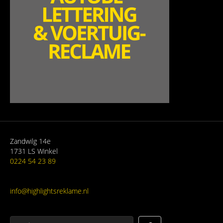
Zandwilg 14e
1731 LS Winkel
0224 54 23 89
info@highlightsreklame.nl
Zoeken