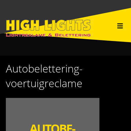
M
e
n
u
Autobelettering-
voertuigreclame