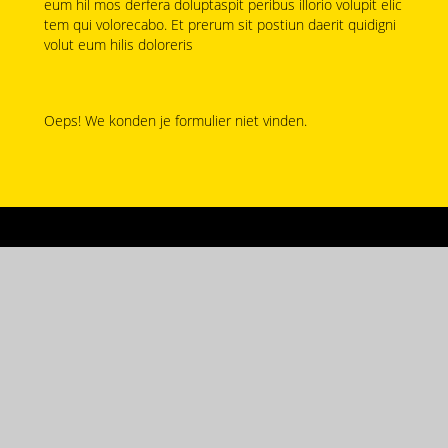
eum hil mos derfera doluptaspit peribus illorio volupit elic
tem qui volorecabo. Et prerum sit postiun daerit quidigni
volut eum hilis doloreris
Oeps! We konden je formulier niet vinden.