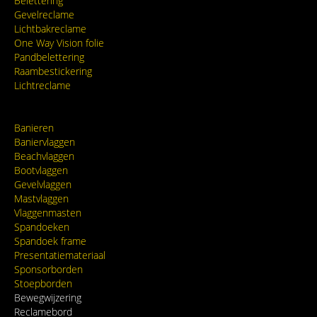
Belettering
Gevelreclame
Lichtbakreclame
One Way Vision folie
Pandbelettering
Raambestickering
Lichtreclame
Banieren
Baniervlaggen
Beachvlaggen
Bootvlaggen
Gevelvlaggen
Mastvlaggen
Vlaggenmasten
Spandoeken
Spandoek frame
Presentatiemateriaal
Sponsorborden
Stoepborden
Bewegwijzering
Reclamebord