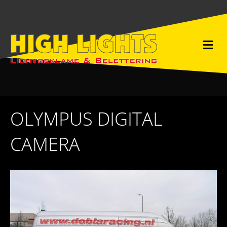
M
e
n
u
OLYMPUS DIGITAL
CAMERA