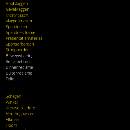
Bootvlaggen
Gevelvlaggen
Mastvlaggen
Vlaggenmasten
Spandoeken
Spandoek frame
Presentatiemateriaal
Sponsorborden
Stoepborden
Bewegwijzering
Reclamebord
Binnenreclame
Buitenreclame
Folie
Schagen
Winkel
Nieuwe Niedorp
Heerhugowaard
Alkmaar
Hoorn