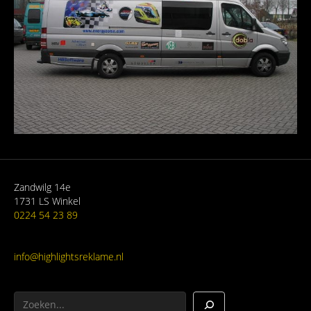
Zandwilg 14e
1731 LS Winkel
0224 54 23 89
info@highlightsreklame.nl
Zoeken