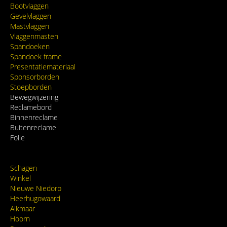
Bootvlaggen
Gevelvlaggen
Mastvlaggen
Vlaggenmasten
Spandoeken
Spandoek frame
Presentatiemateriaal
Sponsorborden
Stoepborden
Bewegwijzering
Reclamebord
Binnenreclame
Buitenreclame
Folie
Schagen
Winkel
Nieuwe Niedorp
Heerhugowaard
Alkmaar
Hoorn