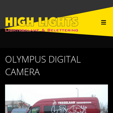
M
e
n
u
OLYMPUS DIGITAL
CAMERA